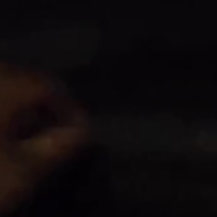
77
77
43