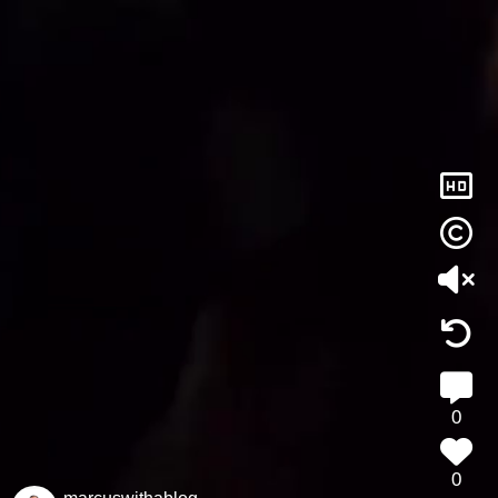
52
21
66
hd
23
59
42
0
0